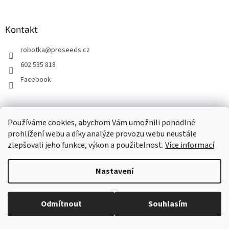
Kontakt
robotka
@
proseeds.cz
602 535 818
Facebook
Používáme cookies, abychom Vám umožnili pohodlné
Vytvořil Shoptet
prohlížení webu a díky analýze provozu webu neustále
zlepšovali jeho funkce, výkon a použitelnost.
Více informací
Copyright 2026
PRO SEEDS s.r.o.
. Všechna práva vyhrazena.
Upravit
nastavení cookies
Nastavení
Odmítnout
Souhlasím