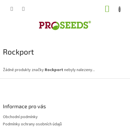
Přejít
NÁKUP
na
obsah
KOŠÍK
Rockport
Žádné produkty značky
Rockport
nebyly nalezeny...
Z
á
p
a
Informace pro vás
t
í
Obchodní podmínky
Podmínky ochrany osobních údajů