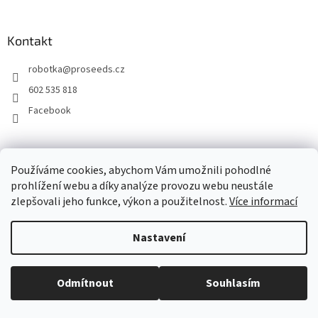
Kontakt
robotka
@
proseeds.cz
602 535 818
Facebook
Používáme cookies, abychom Vám umožnili pohodlné
Vytvořil Shoptet
prohlížení webu a díky analýze provozu webu neustále
zlepšovali jeho funkce, výkon a použitelnost.
Více informací
Copyright 2026
PRO SEEDS s.r.o.
. Všechna práva vyhrazena.
Upravit
nastavení cookies
Nastavení
Odmítnout
Souhlasím