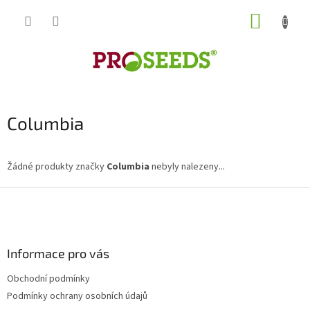
Přejít
NÁKUP
na
obsah
KOŠÍK
Columbia
Žádné produkty značky
Columbia
nebyly nalezeny...
Z
á
p
a
Informace pro vás
t
í
Obchodní podmínky
Podmínky ochrany osobních údajů