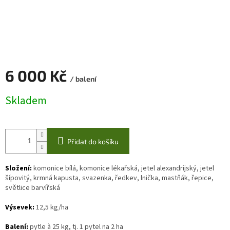
6 000 Kč
/ balení
Měrná
Skladem
cena:
Přidat do košíku
Složení:
komonice bílá, komonice lékařská, jetel alexandrijský, jetel
šípovitý, krmná kapusta, svazenka, ředkev, lnička, mastňák, řepice,
světlice barvířská
Výsevek:
12,5 kg/ha
Balení:
pytle à 25 kg, tj. 1 pytel na 2 ha