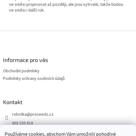
ve směsi projevovat až později, ale jsou vytrvalé, takže budou
ve směsi i další rok.
Z
á
p
a
Informace pro vás
t
í
Obchodní podmínky
Podmínky ochrany osobních údajů
Kontakt
robotka
@
proseeds.cz
602 535 818
Facebook
Používáme cookies, abychom Vám umožnili pohodlné