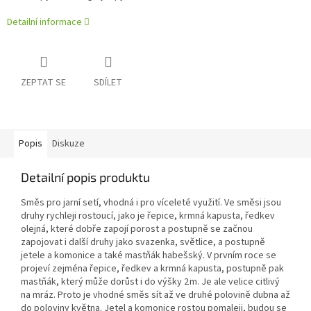
Detailní informace
ZEPTAT SE
SDÍLET
Popis
Diskuze
Detailní popis produktu
Směs pro jarní setí, vhodná i pro víceleté využití. Ve směsi jsou
druhy rychleji rostoucí, jako je řepice, krmná kapusta, ředkev
olejná, které dobře zapojí porost a postupně se začnou
zapojovat i další druhy jako svazenka, světlice, a postupně
jetele a komonice a také mastňák habešský. V prvním roce se
projeví zejména řepice, ředkev a krmná kapusta, postupně pak
mastňák, který může dorůst i do výšky 2 m. Je ale velice citlivý
na mráz. Proto je vhodné směs sít až ve druhé polovině dubna až
do poloviny května. Jetel a komonice rostou pomaleji, budou se